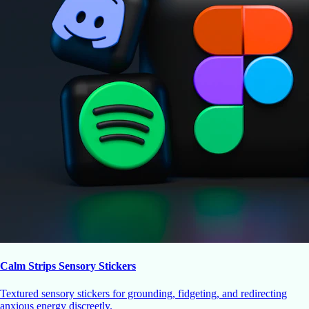
Calm Strips Sensory Stickers
Textured sensory stickers for grounding, fidgeting, and redirecting
anxious energy discreetly.