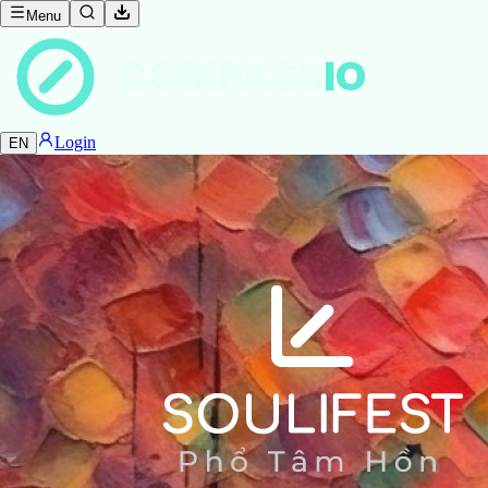
Menu
COMPASS
IO
Login
EN