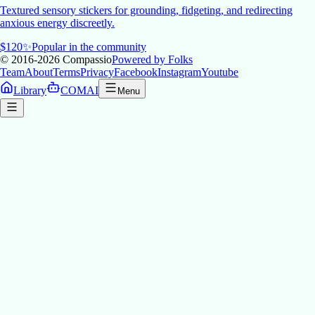
Textured sensory stickers for grounding, fidgeting, and redirecting
anxious energy discreetly.
$
120
✨
Popular in the community
© 2016-2026
Compassio
Powered by Folks
Team
About
Terms
Privacy
Facebook
Instagram
Youtube
Library
COMAI
Menu