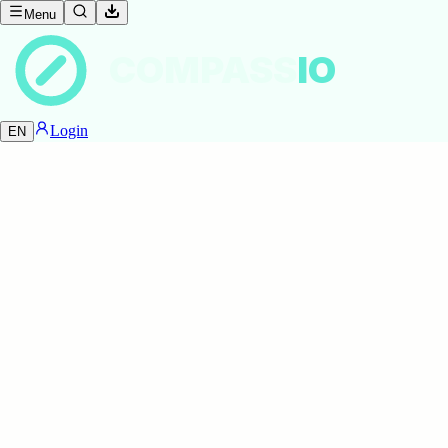
Menu
COMPASS
IO
Login
EN