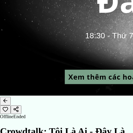
Offline
Ended
Crowdtalk: Tôi Là Ai - Đây Là