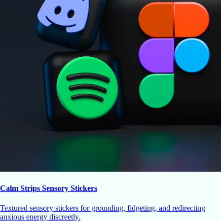
Calm Strips Sensory Stickers
Textured sensory stickers for grounding, fidgeting, and redirecting
anxious energy discreetly.