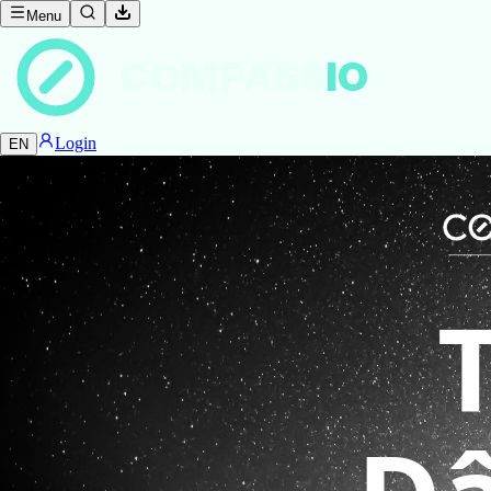
Menu
COMPASS
IO
Login
EN