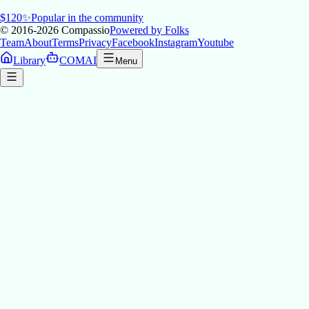
$
120
✨
Popular in the community
© 2016-2026
Compassio
Powered by Folks
Team
About
Terms
Privacy
Facebook
Instagram
Youtube
Library
COMAI
Menu