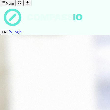
Menu
COMPASS
IO
Login
EN