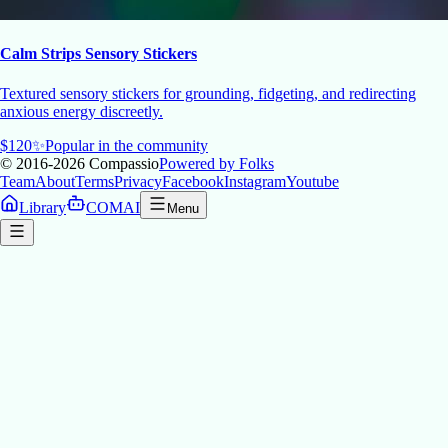
Calm Strips Sensory Stickers
Textured sensory stickers for grounding, fidgeting, and redirecting
anxious energy discreetly.
$
120
✨
Popular in the community
© 2016-2026
Compassio
Powered by Folks
Team
About
Terms
Privacy
Facebook
Instagram
Youtube
Library
COMAI
Menu