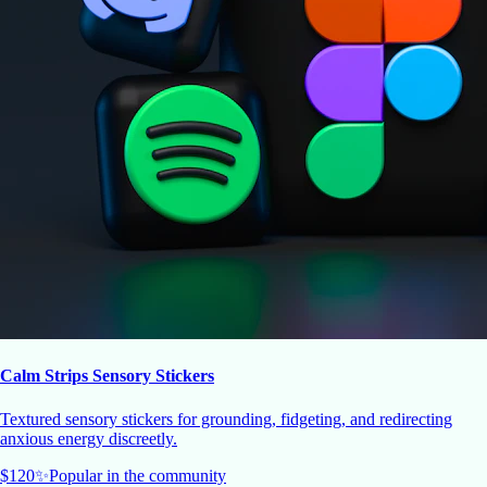
Calm Strips Sensory Stickers
Textured sensory stickers for grounding, fidgeting, and redirecting
anxious energy discreetly.
$
120
✨
Popular in the community