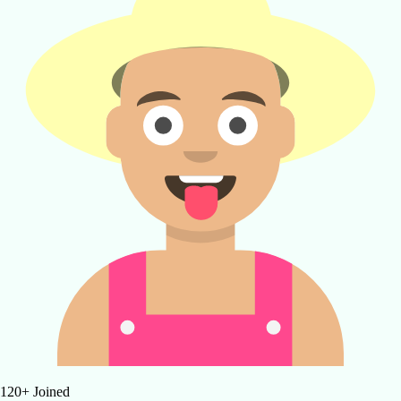
120
+
Joined