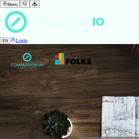
Menu
COMPASS
IO
Login
EN